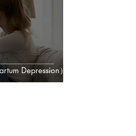
tum Depression）
团队
​服务条款
董事/首席心理辅导师
知情同意书
心理辅导师
​隐私声明